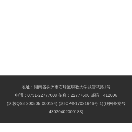
地址：湖南省株洲市石峰区职教大学城智慧路1号
电话：0731-22777009 传真：22777606 邮码：412006
(湘教QS3-200505-000194) (湘ICP备17021646号-1)(联网备案号
43020402000183)